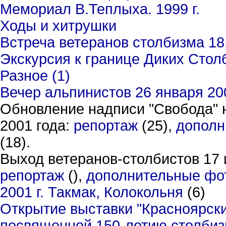
Мемориал В.Теплыха. 1999 г.
Ходы и хитрушки
Встреча ветеранов столбизма 18.
Экскурсия к границе Диких Столб
Разное (1)
Вечер альпинистов 26 января 20
Обновление надписи "Свобода" н
2001 года:
репортаж
(25),
дополн
(18).
Выход ветеранов-столбистов 17 
репортаж
(),
дополнительные фо
2001
г. Такмак, Колокольня
(6)
Открытие выставки "Красноярск
посвященной 150-летию столбизм