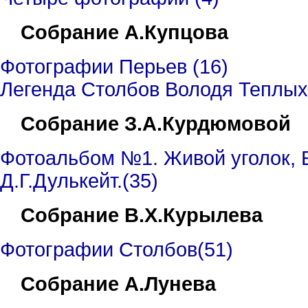
Собрание А.Купцова
Фотографии Перьев (16)
Легенда Столбов Володя Теплых
Собрание З.А.Курдюмовой
Фотоальбом №1. Живой уголок, Е
Д.Г.Дулькейт.(35)
Собрание
В
.
Х
.Кур
ылева
Фото
графии Столбов
(5
1
)
Собрание А.Лунева