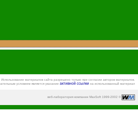
Использование материалов сайта разрешено только при согласии авторов материалов.
активной ссылки
зательным условием является указание
на использованный материал
веб-лаборатория компании MaxSoft 1999-2002 ©