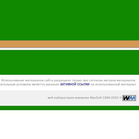
Использование материалов сайта разрешено только при согласии авторов материалов.
активной ссылки
зательным условием является указание
на использованный материал
веб-лаборатория компании MaxSoft 1999-2002 ©