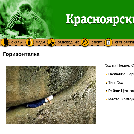
Горизонталка
Ход на Первом 
Название:
Гор
Тип:
Ход
Район:
Центра
Место:
Коммун