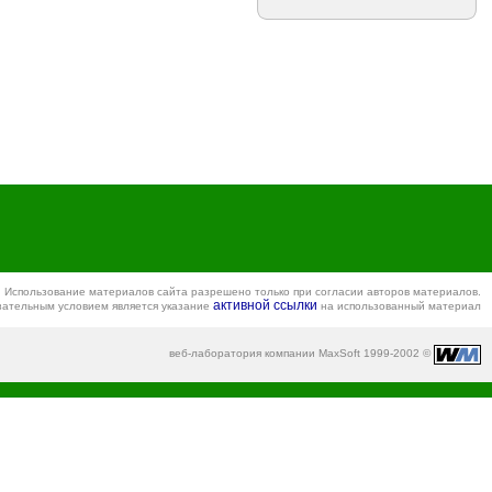
Использование материалов сайта разрешено только при согласии авторов материалов.
активной ссылки
зательным условием является указание
на использованный материал
веб-лаборатория компании MaxSoft 1999-2002 ©