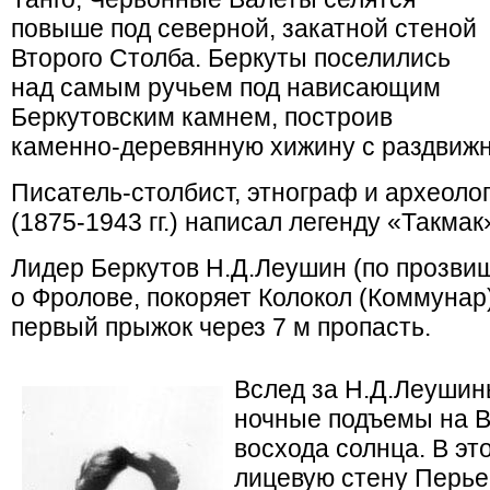
повыше под северной, закатной стеной
Второго Столба. Беркуты поселились
над самым ручьем под нависающим
Беркутовским камнем, построив
каменно-деревянную хижину с раздвиж
Писатель-столбист, этнограф и археоло
(1875-1943 гг.) написал легенду «Такмак
Лидер Беркутов Н.Д.Леушин (по прозвищ
о Фролове, покоряет Колокол (Коммунар
первый прыжок через 7 м пропасть.
Вслед за Н.Д.Леуши
ночные подъемы на В
восхода солнца. В эт
лицевую стену Перье