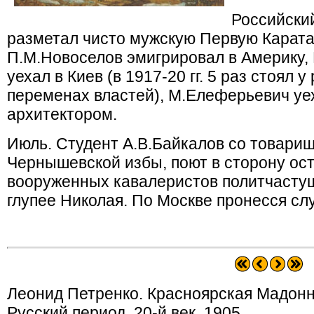
Российски
разметал чисто мужскую Первую Карат
П.М.Новоселов эмигрировал в Америку,
уехал в Киев (в 1917-20 гг. 5 раз стоял 
переменах властей), М.Елеферьевич уех
архитектором.
Июль. Студент А.В.Байкалов со товари
Чернышевской избы, поют в сторону ос
вооруженных кавалеристов политчастуш
глупее Николая. По Москве пронесся сл
Леонид Петренко. Красноярская Мадонна.
Русский период. 20-й век. 1905.