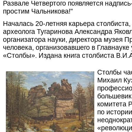
Развале Четвертого появляется надпись
простим Чальникова!"
Началась 20-летняя карьера столбиста, 
археолога Тугаринова Александра Яковле
организатора науки, директора музея П
человека, организовавшего в Главнауке
«Столбы». Издана книга столбиста В.И.
Столбы ча
Михаил Куз
профессио
большевик,
комитета 
по истории
неоднокра
«революци