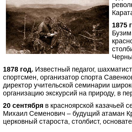
револ
Карат
1875 г
Бузим
красн
столб
Черны
1878 год.
Известный педагог, шахматист,
спортсмен, организатор спорта Савенк
директор учительской семинарии широко
организацию экскурсий на природу, в п
20 сентября
в красноярской казачьей 
Михаил Семенович – будущий атаман Кр
церковный староста, столбист, основате