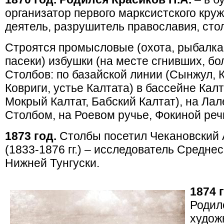
организатор первого марксистского круж
деятель, разрушитель православия, стол
Строятся промысловые (охота, рыбалка, 
пасеки) избушки (на месте сгнивших, бо
Столбов: по базайской линии (Сынжул, 
Ковриги, устье Калтата) в бассейне Кал
Мокрый Калтат, Бабский Калтат), на Ла
Столбом, на Роевом ручье, Фокиной реч
1873 год.
Столбы посетил Чекановский 
(1833-1876 гг.) – исследователь Средне
Нижней Тунгуски.
1874 
Родил
худож