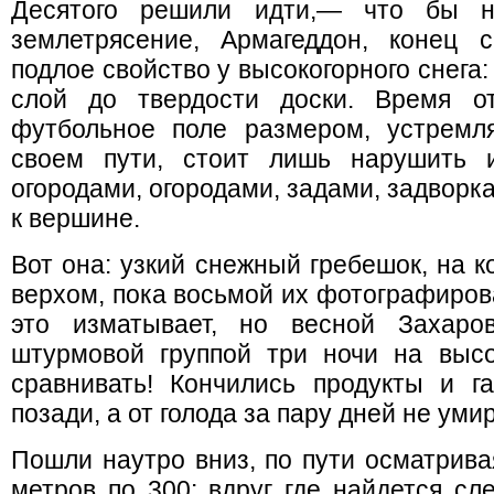
Десятого решили идти,— что бы не
землетрясение, Армагеддон, конец 
подлое свойство у высокогорного снега:
слой до твердости доски. Время о
футбольное поле размером, устремл
своем пути, стоит лишь нарушить 
огородами, огородами, задами, задворк
к вершине.
Вот она: узкий снежный гребешок, на 
верхом, пока восьмой их фотографирова
это изматывает, но весной Захаро
штурмовой группой три ночи на выс
сравнивать! Кончились продукты и г
позади, а от голода за пару дней не уми
Пошли наутро вниз, по пути осматрив
метров по 300: вдруг где найдется сле