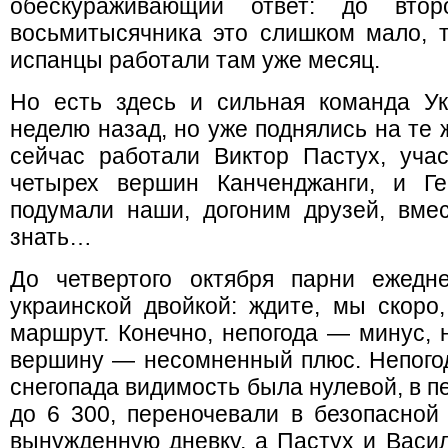
обескураживающий ответ: до вто
восьмитысячника это слишком мало, т
испанцы работали там уже месяц.
Но есть здесь и сильная команда У
неделю назад, но уже поднялись на те же
сейчас работали Виктор Пастух, учас
четырех вершин Канченджанги, и Ге
подумали наши, догоним друзей, вмес
знать…
До четвертого октября парни ежедн
украинской двойкой: ждите, мы скоро
маршрут. Конечно, непогода — минус, 
вершину — несомненный плюс. Непогод
снегопада видимость была нулевой, в п
до 6 300, переночевали в безопасной
вынужденную дневку, а Пастух и Васил