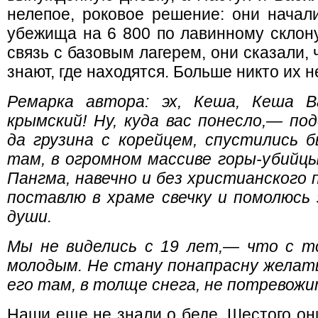
нелепое, роковое решение: они начали
убежища на 6 800 по лавинному склону
связь с базовым лагерем, они сказали,
знают, где находятся. Больше никто их 
Ремарка автора: эх, Кеша, Кеша В
крымский! Ну, куда вас понесло,— по
да грузина с корейцем, спустились б
там, в огромном массиве горы-убийц
Пангма, навечно и без христианского 
поставлю в храме свечку и помолюсь 
души.
Мы не виделись с 19 лет,— что с т
молодым. Не стану понапрасну желать
его там, в толще снега, не потревожи
Наши еще не знали о беде. Шестого он