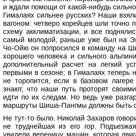
и ждали помощи от какой-нибудь сильно
Гималаях сильнее русских? Наши взял
вагоном: четверо корейцев шли точно п
схему акклиматизации, и все поднялис
самый молодой, раньше уже был на Эв
Чо-Ойю он попросился в команду на Ши
хорошего человека и сильного альпини
дополнительный расчет на легкий у
первыми в сезоне; в Гималаях теперь 
не торопится, если в базовом лагере
знают, что наши путь проторят своим
идти по их следам. Но ведь уже разга
маршруты Шиша-Пангмы должны быть о
Не тут-то было. Николай Захаров говори
не труднейшая из его гор. Подъезжая
увидели вереницу машин, которая двиг