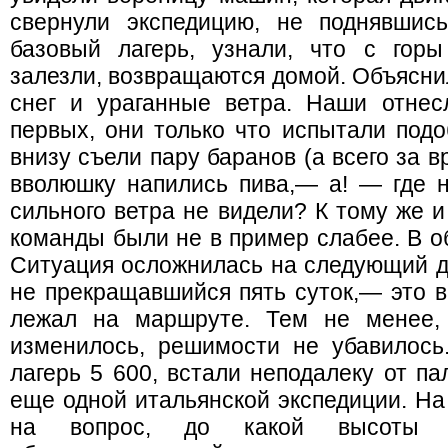
свернули экспедицию, не поднявшис
базовый лагерь, узнали, что с гор
залезли, возвращаются домой. Объяснил
снег и ураганные ветра. Наши отнесл
первых, они только что испытали подо
внизу съели пару баранов (а всего за 
вволюшку напились пива,— а! — где н
сильного ветра не видели? К тому же 
команды были не в пример слабее. В о
Ситуация осложнилась на следующий де
не прекращавшийся пять суток,— это в
лежал на маршруте. Тем не менее,
изменилось, решимости не убавилось.
лагерь 5 600, встали неподалеку от па
еще одной итальянской экспедиции. На
на вопрос, до какой высоты д