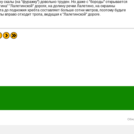
у скалы (на "фуражку") довольно труден. Но даже с "бороды" открывается
тина" "Лалетинской" дороги, на долину речки Лалетино, на окраины
ота до подножия хребта составляет больше сотни метров, поэтому будьте
алы вправо отходит тропа, ведущая к "Лалетинской" дороге.
Обя