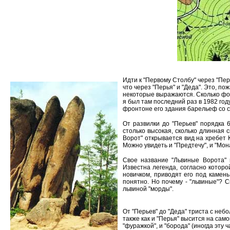
Идти к "Первому Столбу" через "Пер
что через "Перья" и "Деда". Это, по
некоторые выражаются. Сколько фот
я был там последний раз в 1982 году
фронтоне его здания барельеф со с
От развилки до "Перьев" порядка 
столько высокая, сколько длинная 
Ворот" открывается вид на хребет 
Можно увидеть и "Предтечу", и "Мона
Свое название "Львиные Ворота" 
Известна легенда, согласно которо
новичком, приводят его под камень 
понятно. Но почему - "львиные"? С
львиной "морды".
От "Перьев" до "Деда" триста с неб
также как и "Перья" высится на само
"фуражкой", и "борода" (иногда эту 