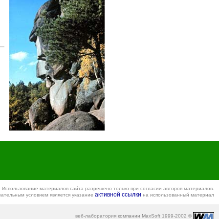
Использование материалов сайта разрешено только при согласии авторов материалов.
активной ссылки
зательным условием является указание
на использованный материал
веб-лаборатория компании MaxSoft 1999-2002 ©