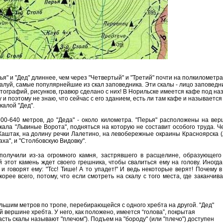
ья" и "Дед" длиннее, чем через "Четвертый" и "Третий" почти на полкилометра
жалуй, самые популярнейшие из скал заповедника. Эти скалы - лицо заповедник
ографий, рисунков, гравюр сделано с них! В Норильске имеется кафе под на
 и поэтому не знаю, что сейчас с его зданием, есть ли там кафе и называется
калой "Дед".
600-640 метров, до "Деда" - около километра. "Перья" расположены на вер
скала "Львиные Ворота", подняться на которую не составит особого труда. Ч
Каштак, на долину речки Лалетино, на левобережные окраины Красноярска (
ха", и "Столбовскую Видовку".
получили из-за огромного камня, застрявшего в расщелине, образующего
й этот камень ждет своего грешника, чтобы свалиться ему на голову. Иног
и говорят ему: "Тсс! Тише! А то упадет!" И ведь некоторые верят! Почему в
корее всего, потому, что если смотреть на скалу с того места, где заканч
ольшим метров по тропе, перебирающейся с одного хребта на другой. "Дед"
й вершине хребта. У него, как положено, имеется “голова”, покрытая
часть скалы называют "плечом"). Подъем на "бороду" (или "плечо") доступен