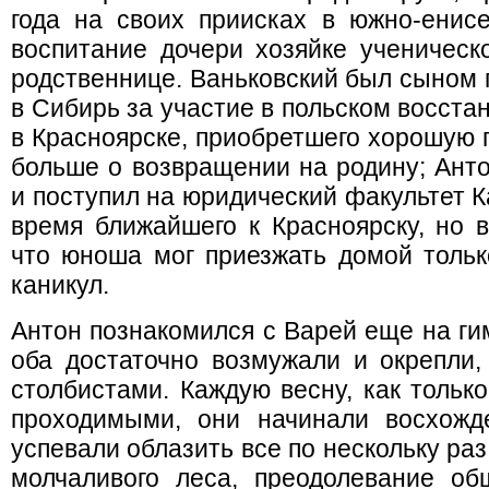
года на своих приисках в южно-енисе
воспитание дочери хозяйке ученическ
родственнице. Ваньковский был сыном г
в Сибирь за участие в польском восста
в Красноярске, приобретшего хорошую 
больше о возвращении на родину; Ант
и поступил на юридический факультет К
время ближайшего к Красноярску, но в
что юноша мог приезжать домой тольк
каникул.
Антон познакомился с Варей еще на гим
оба достаточно возмужали и окрепли,
столбистами. Каждую весну, как тольк
проходимыми, они начинали восхожд
успевали облазить все по нескольку ра
молчаливого леса, преодолевание о