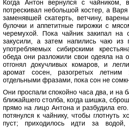
Когда Антон вернулся с чайником, 
потрескивал небольшой костер, а Варя
заменявшей скатерть, ветчину, варен
булочки и аппетитные пирожки с мясо
черемухой. Пока чайник закипал на 
закусили, а затем напились чаю из 
употребляемых сибирскими крестья
обеда они разложили свои одеяла на о
отгонял докучливых комаров, и легл
аромат сосен, разогретых летним 
отдельными фразами, пока сон не сомкн
Они проспали спокойно часа два, и на б
ближайшего столба, когда шишка, сброш
прямо на лицо Антона и разбудила его.
потянулся к чайнику, чтобы глотнуть х
пуст; приходилось идти за водой