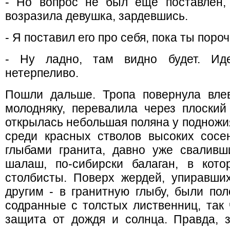
- Но вопрос не был еще поставлен, 
возразила девушка, зардевшись.
- Я поставил его про себя, пока ты поро
- Ну ладно, там видно будет. Ид
нетерпеливо.
Пошли дальше. Тропа повернула влев
молодняку, перевалила через плоский
открылась небольшая поляна у подножия
среди красных стволов высоких сос
глыбами гранита, давно уже сваливш
шалаш, по-сибирски балаган, в кот
столбисты. Поверх жердей, упиравши
другим - в гранитную глыбу, были по
содранные с толстых лиственниц, так 
защита от дождя и солнца. Правда,