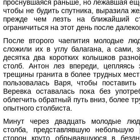
проснувшаяся раньше, но лежавшая еще
чтобы не будить спутника, выразила же
прежде чем лезть на ближайший ст
ограничиться на этот день после далеког
После второго чаепития молодые лю
сложили их в углу балагана, а сами, 
десятка два коротких колышков разно
столб. Антон лез впереди, цепляясь
трещины гранита в более трудных мест
пользовалась Варя, чтобы поставить 
Веревка оставалась пока без употр
облегчить обратный путь вниз, более т
опытного столбиста.
Минут через двадцать молодые люд
столба, представлявшую небольшую 
сторон круто обрывавшуюся в бездн