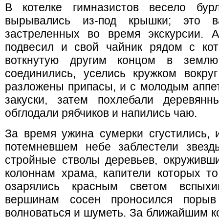
В котелке гимназистов весело бур
вырывались из-под крышки; это в
застреленных во время экскурсии. А
подвесил и свой чайник рядом с кот
воткнутую другим концом в землю
соединились, уселись кружком вокру
разложены припасы, и с молодым аппе
закуски, затем похлебали деревянн
обглодали рябчиков и напились чаю.
За время ужина сумерки сгустились, 
потемневшем небе заблестели звезд
стройные стволы деревьев, окруживши
колоннам храма, капители которых то
озарялись красным светом вспыхи
вершинам сосен проносился порыв
волноваться и шуметь. За ближайшим 