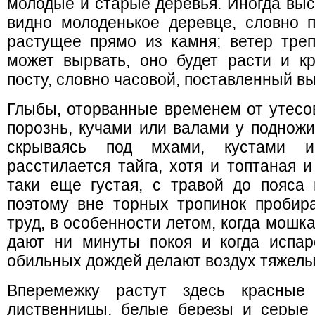
молодые и старые деревья. Иногда выс
видно молоденькое деревце, словно п
растущее прямо из камня; ветер треп
может вырвать, оно будет расти и кр
посту, словно часовой, поставленный в
Глыбы, оторванные временем от утесов
порознь, кучами или валами у подножи
скрываясь под мхами, кустами и
расстилается тайга, хотя и топтаная 
таки еще густая, с травой до пояса 
поэтому вне торных тропинок пробира
труд, в особенности летом, когда мошк
дают ни минуты покоя и когда испа
обильных дождей делают воздух тяжелы
Вперемежку растут здесь красны
лиственницы, белые березы и серые