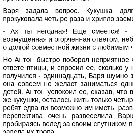
Варя задала вопрос. Кукушка дол
прокуковала четыре раза и хрипло засм
- Ах ты негодная! Еще смеется! - 
возмущенная и огорченная ответом, не
о долгой совместной жизни с любимым 
Но Антон быстро поборол неприятное ч
ответе птицы, и спросил ее, сколько у 
получился - одиннадцать, Варя шумно з
она совсем не желает заниматься од
детей. Антон успокоил ее, сказав, что 
же кукушки, осталось жить только четы
ребят едва ли возможно им иметь, разв
перспектива очень развеселила Варю
пробираясь вслед за своим спутником п
завела их тропа.