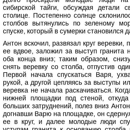
сибирской тайги, обсуждая детали 
столице. Постепенно солнце склонилос
столбов вытянулись по зеленому мо
спуске, который в сумерки становился 
Антон вскочил, развязал круг веревки,
ее вдвое, заложил за выступ гранита 
оба конца вниз; таким образом, снизу
снять веревку со столба, отпустив оди
Первой начала спускаться Варя, ухв
рукой, а другой цепляясь за выступы и
веревка не начала раскачиваться. Когд
нижней площадки под стеной, откуда
больших затруднений, полез вниз Антон
догнавши Варю на площадке, он сдернул
ее в круг, и далее молодые люди спу
уступам гранита к основанию столба 