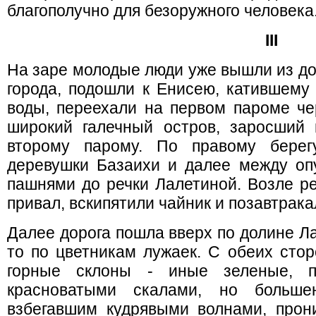
благополучно для безоружного человека
III
На заре молодые люди уже вышли из до
города, подошли к Енисею, катившему
воды, переехали на первом пароме че
широкий галечный остров, заросший
второму парому. По правому бере
деревушки Базаихи и далее между о
пашнями до речки Лалетиной. Возле р
привал, вскипятили чайник и позавтрака
Далее дорога пошла вверх по долине Ла
то по цветникам лужаек. С обеих сто
горные склоны - иные зеленые, 
красноватыми скалами, но больш
взбегавшим кудрявыми волнами, про