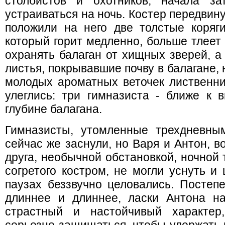
столбистов и охотников, начала за
устраиваться на ночь. Костер передвину
положили на него две толстые коряги
который горит медленно, больше тлеет
охранять балаган от хищных зверей, а
листья, покрывавшие почву в балагане
молодых ароматных веточек лиственни
улеглись: три гимназиста - ближе к 
глубине балагана.
Гимназисты, утомленные трехдневны
сейчас же заснули, но Варя и Антон, 
друга, необычной обстановкой, ночной 
согретого костром, не могли уснуть и
паузах беззвучно целовались. Постеп
длиннее и длиннее, ласки Антона н
страстный и настойчивый характер