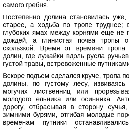
самого гребня.
Постепенно долина становилась уже,
старее, а ходьба по тропе труднее; 
глубоких ямах между корнями еще не п
дождей, а глинистая почва тропы 
скользкой. Время от времени тропа
долин, где лужайки вдоль русла ручье
густой травы, встревоженные путниками
Вскоре подъем сделался круче, тропа п
долины, по густому лесу, извиваяс
могучих лиственниц или прорезыв
молодого ельника или осинника. Ан
дорогу, отбрасывая в сторону сучья
зимними бурями, отгибая молодые пор
временам путники останавливалис