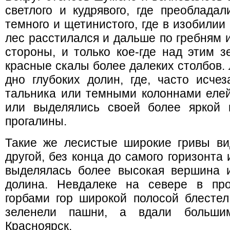
светлого и кудрявого, где преоблада
темного и щетинистого, где в изобилии
лес расстилался и дальше по гребням и
стороны, и только кое-где над этим 
красные скалы более далеких столбов.
дно глубоких долин, где, часто исче
тальника или темными колоннами елей
или выделялись своей более яркой 
прогалины.
Такие же лесистые широкие гривы ви
другой, без конца до самого горизонта
выделялась более высокая вершина 
долина. Невдалеке на севере в пр
горбами гор широкой полосой блестел
зеленели пашни, а вдали больши
Красноярск.