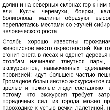
долин и на северных склонах гор к ни
ели. Кусты черемухи, боярки, кал
болиголова, малины образуют высо
переплетаясь местами со жгучей сибир
человеческого роста.
Столбы хорошо известны горожана
живописное место окрестностей. Как то
сгонит снега в лесах и оденет деревья
столбам начинают тянуться пары,
экскурсантов, навьюченных одеялам
провизией; идут большею частью пешк
Громадное большинство экскурсантов с
зрелые и пожилые люди составляют и
потому что экскурсия требует зат
порядочных сил: из города можно пр
пароходике к устью речки Лалетиной, 