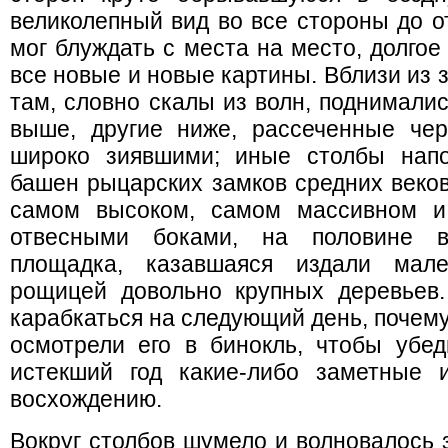
великолепный вид во все стороны до от
мог блуждать с места на место, долгое
все новые и новые картины. Вблизи из 
там, словно скалы из волн, поднимали
выше, другие ниже, рассеченные че
широко зиявшими; иные столбы нап
башен рыцарских замков средних веков
самом высоком, самом массивном и 
отвесными боками, на половине 
площадка, казавшаяся издали мале
рощицей довольно крупных деревьев.
карабкаться на следующий день, почем
осмотрели его в бинокль, чтобы убед
истекший год какие-либо заметные 
восхождению.
Вокруг столбов шумело и волновалось 